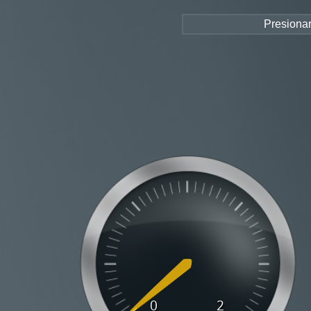
Presionar
Co
Home
Instituts
Son Llàtzer gen+cons
H. INCA
EDAR Alaró
EDARS ABAQUA