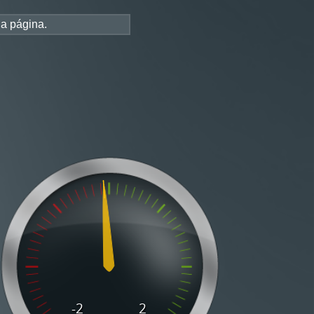
ESPAÑOL
CONTACTO
INICIAR
la página.
lears