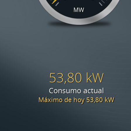
EDAR Pollença
EDAR Ferreries